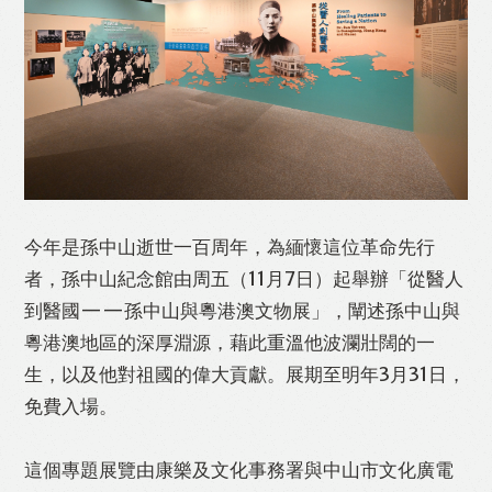
今年是孫中山逝世一百周年，為緬懷這位革命先行
者，孫中山紀念館由周五（11月7日）起舉辦「從醫人
到醫國——孫中山與粵港澳文物展」，闡述孫中山與
粵港澳地區的深厚淵源，藉此重溫他波瀾壯闊的一
生，以及他對祖國的偉大貢獻。展期至明年3月31日，
免費入場。
這個專題展覽由康樂及文化事務署與中山市文化廣電
Like
Facebook
Twitter
Line