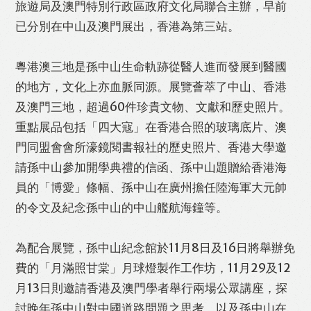
旅遊局及澳門特別行政區政府文化局聯合主辦，早前
已分別在中山及澳門展出，香港為第三站。
WhatsApp
Email
Print
粵港澳三地是孫中山生命軌跡從醫人進而發展到醫國
的地方，文化上亦血脈同源。展覽薈萃了中山、香港
及澳門三地，超過60件珍貴文物、文獻和歷史照片。
重點展品包括「四大寇」在香港合照的玻璃底片、澳
門同盟會會所濠鏡閱書報社的歷史照片、香港大學邀
請孫中山參加開學典禮的信函、孫中山題贈給香港海
員的「博愛」條幅、孫中山在廣州擔任陸海軍大元帥
的令文及紀念孫中山的中山艦航海鐘等。
為配合展覽，孫中山紀念館於11月8日及16日將舉辦免
費的「月滿照甘棠」月球燈製作工作坊，11月29及12
月13日則邀請香港及澳門學者舉行兩場公眾講座，探
討晚年孫中山對中國道路問題之思考，以及孫中山在