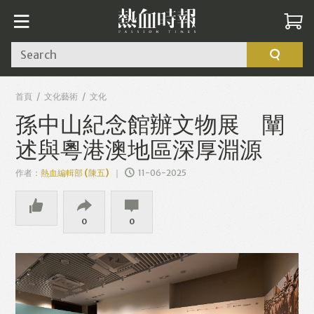
Search
首頁
文化藝術
文化
孫中山紀念館辦文物展 闡
述與粵港澳地區深厚淵源
作者：
熱血編輯部 (陳五)
11-06-2025
0
0