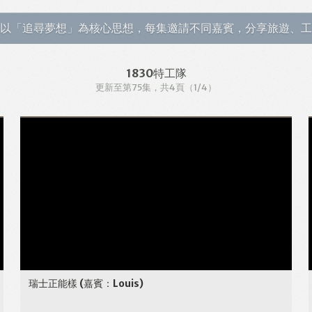
以「追尋夢想」為核心思想，每集邀請不同嘉賓，分享旅遊、工
1830特工隊
更新至第75集
，共4頁
（1/4）
瑞士正能樣
(嘉賓：Louis)