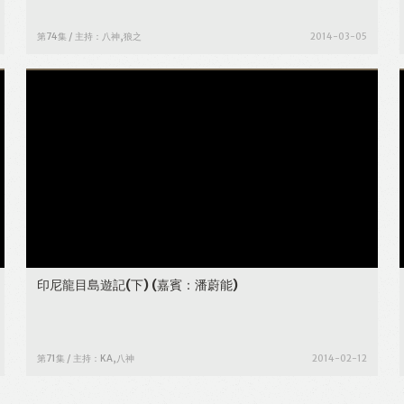
第74集 / 主持：八神,狼之
2014-03-05
印尼龍目島遊記(下)
(嘉賓：潘蔚能)
第71集 / 主持：KA,八神
2014-02-12