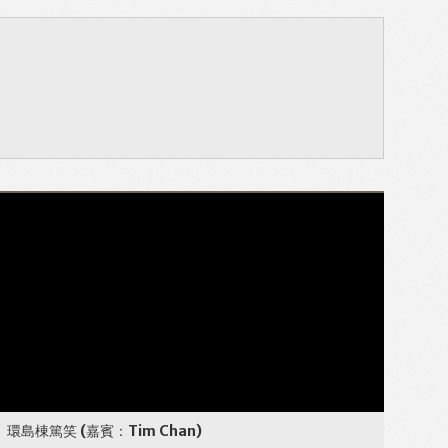
環島棟篤笑
(嘉賓：Tim Chan)