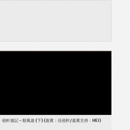
祖軒遊記 - 順風遊 (下)
(嘉賓：伍祖軒/嘉賓主持：HEI)