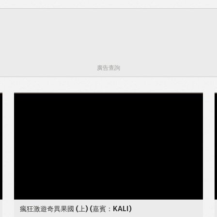
廣告查詢
瘋狂激遊奇異果國 (上)
(嘉賓：KALI)