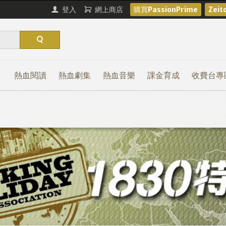
登入
網上商店
購買PassionPrime
Zei
熱血閱讀
熱血劇集
熱血音樂
課金育成
收費台專