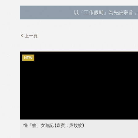
以「工作假期」為先訣宗旨，
上一頁
慳「蚊」女遊記
(嘉賓：吳蚊蚊)