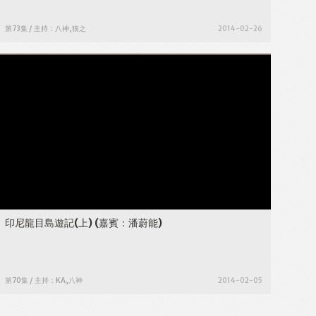
第73集 / 主持：八神,狼之
2014-02-26
印尼龍目島遊記(上)
(嘉賓：潘蔚能)
第70集 / 主持：KA,八神
2014-02-05