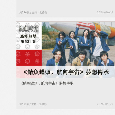
第524集 / 主持：北條彰
2026-06-13
《鯖魚罐頭，航向宇宙》夢想傳承
第521集 / 主持：北條彰
2026-05-23