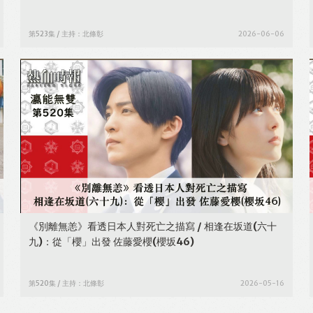
第523集 / 主持：北條彰
2026-06-06
《別離無恙》看透日本人對死亡之描寫 / 相逢在坂道(六十
九)：從「櫻」出發 佐藤愛櫻(櫻坂46)
第520集 / 主持：北條彰
2026-05-16