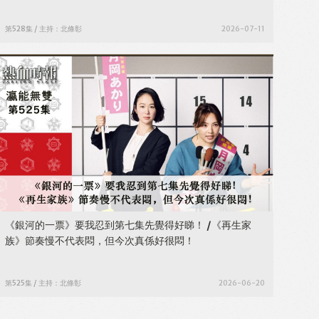
第528集 / 主持：北條彰
2026-07-11
《銀河的一票》要我忍到第七集先覺得好睇！ /《再生家
族》節奏慢不代表悶，但今次真係好很悶！
第525集 / 主持：北條彰
2026-06-20