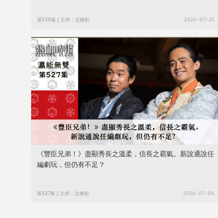
第530集 / 主持：北條彰
2026-07-25
《豐臣兄弟！》盡顯秀長之溫柔，信長之霸氣。新說通說任
編劇玩，但仍有不足？
第527集 / 主持：北條彰
2026-07-04