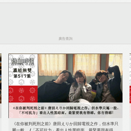
Like
Facebook
Twitter
Email
廣告查詢
《在你被判死刑之前》唐田えりか回歸電視之作，但水準只
屬一般。 /「不可抗力」看出人性黑暗面，最緊要我有得