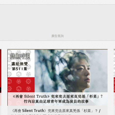
廣告查詢
《再會 Silent Truth》兜來兜去原來真兇係「杉菜」？ /