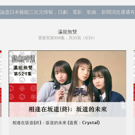
論盡日本藝能三次元情報，日劇、電影、歌曲、新聞消息通通有
瀛能無雙
更新至第530集
，共23頁
（1/23）
相逢在坂道(終)：坂道的未來
(嘉賓：Crystal)