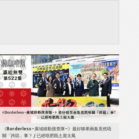
《Borderless~廣域移動搜查隊~》最好睇果兩集竟然唔
關「跨區」事？ / 已經唔肥既土屋太鳳