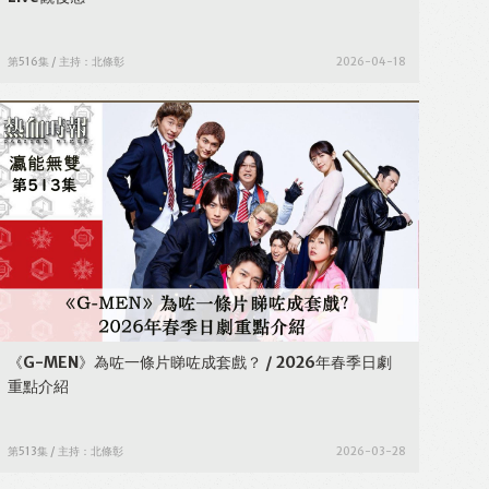
第516集 / 主持：北條彰
2026-04-18
《G-MEN》為咗一條片睇咗成套戲？ / 2026年春季日劇
重點介紹
第513集 / 主持：北條彰
2026-03-28