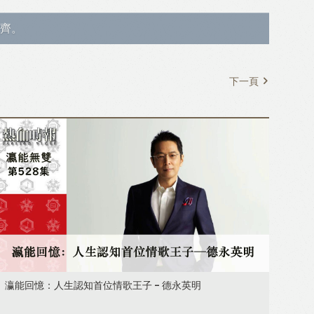
齊。
下一頁
瀛能回憶：人生認知首位情歌王子 - 德永英明