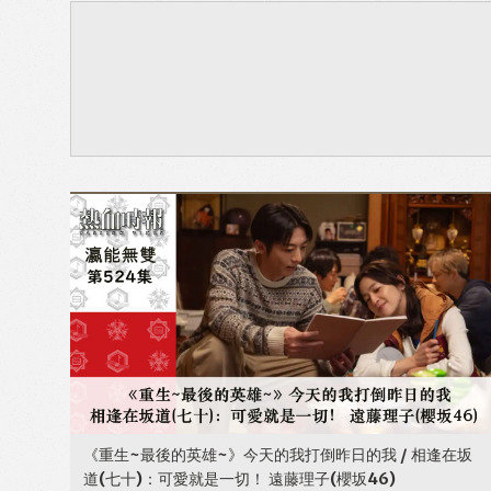
《重生~最後的英雄~》今天的我打倒昨日的我 / 相逢在坂
道(七十)：可愛就是一切！ 遠藤理子(櫻坂46)