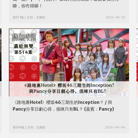
睇，你冇得睇！
第517集 / 主持：北條彰
2026-04-25
《路地裏Hotel》櫻坂46三期生的Inception？ / 與
Pancy分享日劇心得，係咪只有BL？
(嘉賓：Pancy)
第514集 / 主持：北條彰
2026-04-04