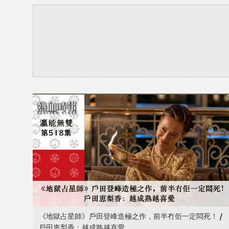
《地獄占星師》戶田登峰造極之作，前半冇佢一定悶死！ /
戶田恵梨香：越成熟越喜愛