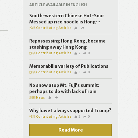
ARTICLE AVAILABLE IN ENGLISH
South-western Chinese Hot-Sour
Messed up rice noodle is Hong⋯
投稿 Contributing Articles
Repossessing Hong Kong, became
stashing away Hong Kong
投稿 Contributing Articles
2
0
Memorabilia variety of Publications
投稿 Contributing Articles
3
0
No snow atop Mt. Fuji’s summit:
perhaps to do with lack of rain
新聞 News
Why have I always supported Trump?
投稿 Contributing Articles
2
0
Read More