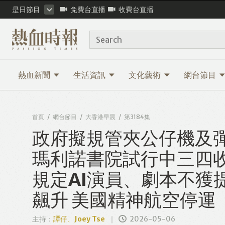
是日節目
免費台直播
收費台直播
Search
熱血新聞
生活資訊
文化藝術
網台節目
首頁
網台節目
大香港早晨
第3184集
政府擬規管夾公仔機及彈珠
瑪利諾書院試行中三四收手
規定AI演員、劇本不獲提
飆升 美國精神航空停運
主持：
譚仔、Joey Tse
2026-05-06