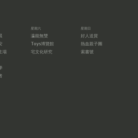
星期六
星期日
晨
瀛能無雙
好人送貨
安
Toys博覽館
熱血親子團
主場
宅文化研究
索書號
學
者