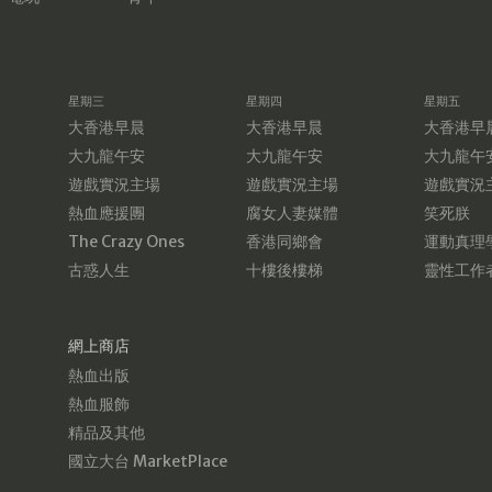
星期三
星期四
星期五
大香港早晨
大香港早晨
大香港早
大九龍午安
大九龍午安
大九龍午
遊戲實況主場
遊戲實況主場
遊戲實況
熱血應援團
腐女人妻媒體
笑死朕
The Crazy Ones
香港同鄉會
運動真理
古惑人生
十樓後樓梯
靈性工作
網上商店
熱血出版
熱血服飾
精品及其他
國立大台 MarketPlace