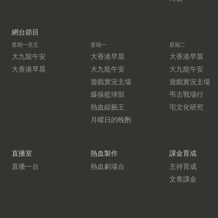
網台節目
星期一至五
星期一
星期二
大九龍午安
大香港早晨
大香港早晨
大香港早晨
大九龍午安
大九龍午安
遊戲實況主場
遊戲實況主場
爆操籃球部
弔古戰場行
熱血綜藝王
宅文化研究
月曜日的晚酌
直播室
熱血製作
課金育成
直播一台
熱血劇場台
主持育成
文青課金