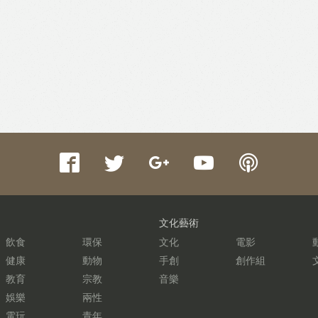
文化藝術
飲食
環保
文化
電影
健康
動物
手創
創作組
教育
宗教
音樂
娛樂
兩性
電玩
青年