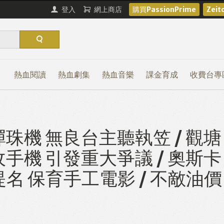
登入
網上商店
購買PassionPrime
Zei
熱血閱讀
熱血劇集
熱血音樂
課金育成
收費台專
機 無良台主聽執笠 / 觀塘
機 引發重大爭議 / 奧斯卡
名 保育手工電影 / 不敵油價