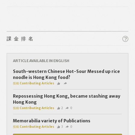
課金排名
Like
Facebook
Twitter
Line
ARTICLE AVAILABLE IN ENGLISH
South-western Chinese Hot-Sour Messed up rice
noodle is Hong Kong food?
WhatsApp
Email
投稿 Contributing Articles
Repossessing Hong Kong, became stashing away
Hong Kong
投稿 Contributing Articles
2
0
Memorabilia variety of Publications
投稿 Contributing Articles
3
0