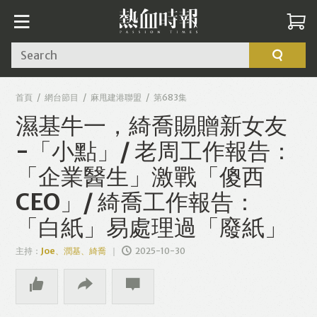
Search
首頁
網台節目
麻甩建港聯盟
第683集
濕基牛一，綺喬賜贈新女友
-「小點」/ 老周工作報告：
「企業醫生」激戰「傻西
CEO」/ 綺喬工作報告：
「白紙」易處理過「廢紙」
主持：
Joe、潤基、綺喬
2025-10-30