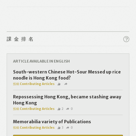
Like
Facebook
Twitter
Line
課金排名
WhatsApp
Email
ARTICLE AVAILABLE IN ENGLISH
South-western Chinese Hot-Sour Messed up rice
noodle is Hong Kong food?
投稿 Contributing Articles
Repossessing Hong Kong, became stashing away
Hong Kong
投稿 Contributing Articles
2
0
Memorabilia variety of Publications
投稿 Contributing Articles
3
0