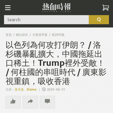
Search
首頁
網台節目
大香港早晨
第2951集
以色列為何攻打伊朗？ / 洛
杉磯暴亂擴大，中國拖延出
口稀土！Trump裡外受敵！
/ 何柱國的串咀時代 / 廣東影
視重鎮，吸收香港
主持：
黃洋達、Elaine
2025-06-13