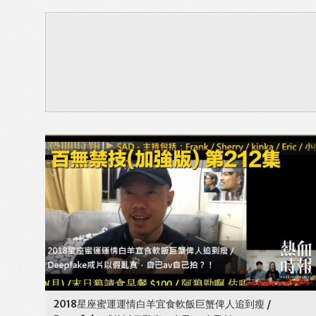
2018星座蜜運運情白羊宜食軟飯巨蟹俾人追到瘦 /