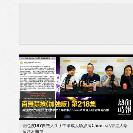
割包皮DIY自毀人生 / 中環成人騷撚搞Cheers話香港人唔
值得有西屌