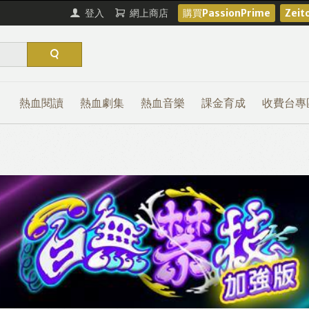
登入
網上商店
購買PassionPrime
Zei
熱血閱讀
熱血劇集
熱血音樂
課金育成
收費台專