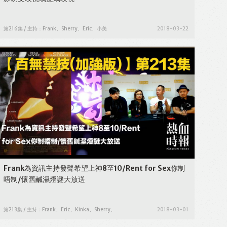
第216集 / 主持：Frank、Sherry、Eric、小美
2018-03-22
Frank為資訊主持發聲希望上神8至10/Rent for Sex你制
唔制/懷舊鹹濕燈謎大放送
第213集 / 主持：Frank、Eric、Kinka、Sherry、
2018-03-01