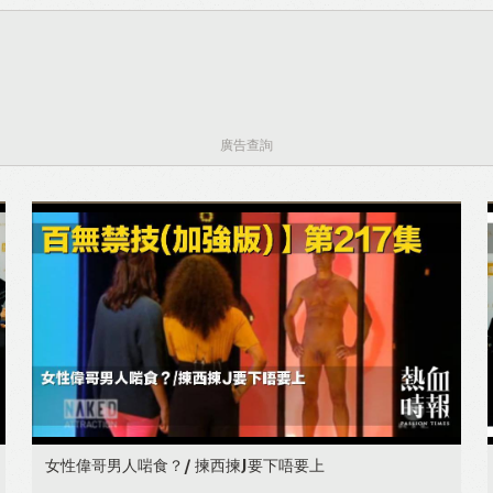
Like
Facebook
Twitter
Email
廣告查詢
女性偉哥男人啱食？/ 揀西揀J要下唔要上