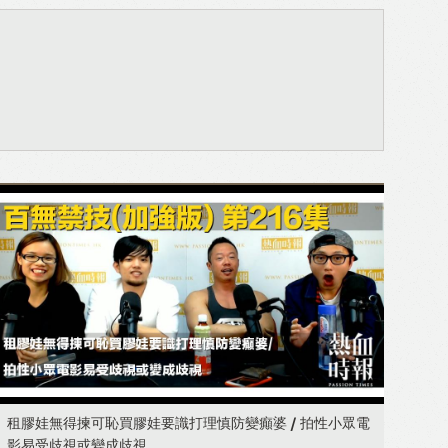
租膠娃無得揀可恥買膠娃要識打理慎防變癲婆 / 拍性小眾電
影易受歧視或變成歧視