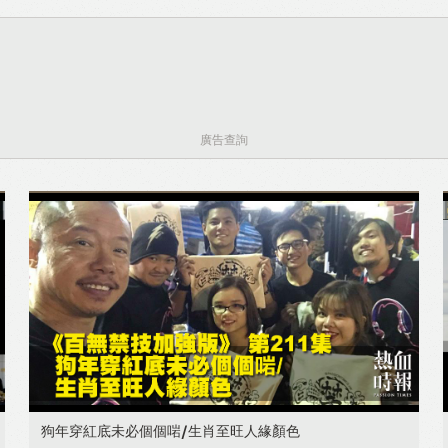
廣告查詢
狗年穿紅底未必個個啱/生肖至旺人緣顏色