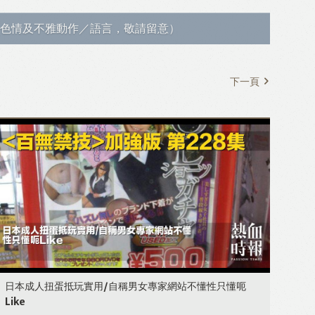
色情及不雅動作／語言，敬請留意）
下一頁
日本成人扭蛋抵玩實用/自稱男女專家網站不懂性只懂呃
Like