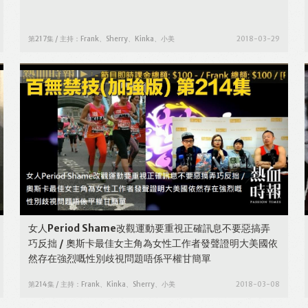
第217集 / 主持：Frank、Sherry、Kinka、小美
2018-03-29
女人Period Shame改觀運動要重視正確訊息不要惡搞弄
巧反拙 / 奧斯卡最佳女主角為女性工作者發聲證明大美國依
然存在強烈嘅性別歧視問題唔係平權甘簡單
第214集 / 主持：Frank、Kinka、Sherry、小美
2018-03-08