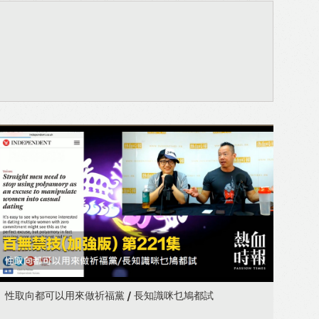
性取向都可以用來做祈福黨 / 長知識咪乜鳩都試