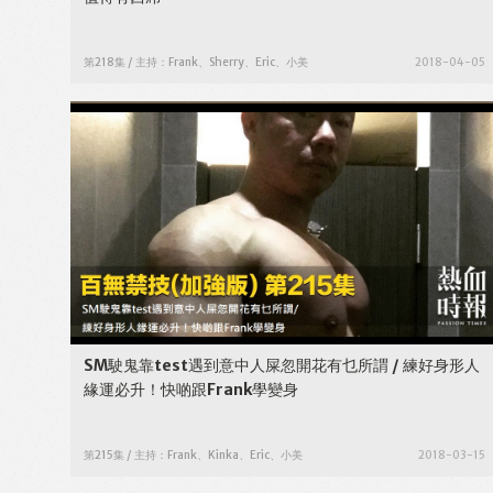
第218集 / 主持：Frank、Sherry、Eric、小美
2018-04-05
SM駛鬼靠test遇到意中人屎忽開花有乜所謂 / 練好身形人
緣運必升！快啲跟Frank學變身
第215集 / 主持：Frank、Kinka、Eric、小美
2018-03-15