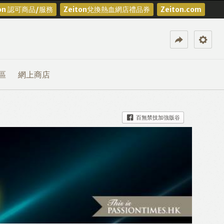
ton 認可商品/服務
Zeiton兌換熱血網店禮品券
Zeiton.com
區
網上商店
百無禁技加強版谷