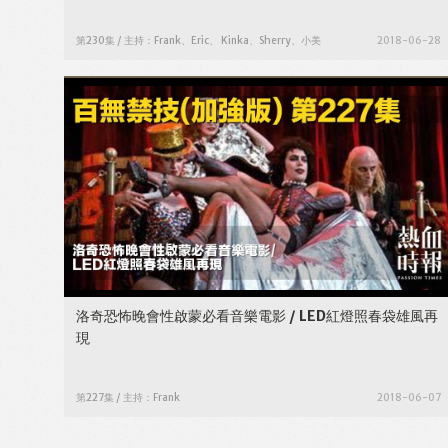
第230集 / 主持：Frank、Eric、 Kinka、Sherry、小美
2018-06-28
洛奇恐怖晚會性啟蒙必看音樂電影 / LED紅燈照春袋雄風再
現
第227集 / 主持：Frank
2018-06-07