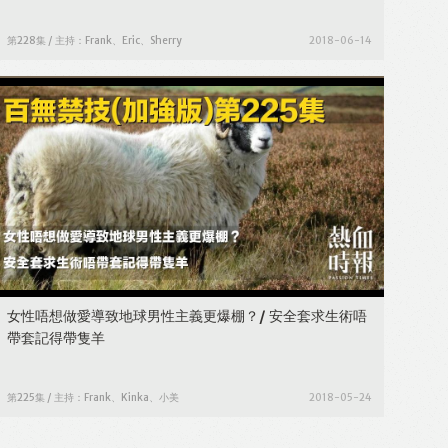
第228集 / 主持：Frank、Eric、Sherry
2018-06-14
女性唔想做愛導致地球男性主義更爆棚？/ 安全套求生術唔
帶套記得帶隻羊
第225集 / 主持：Frank、Kinka、小美
2018-05-24