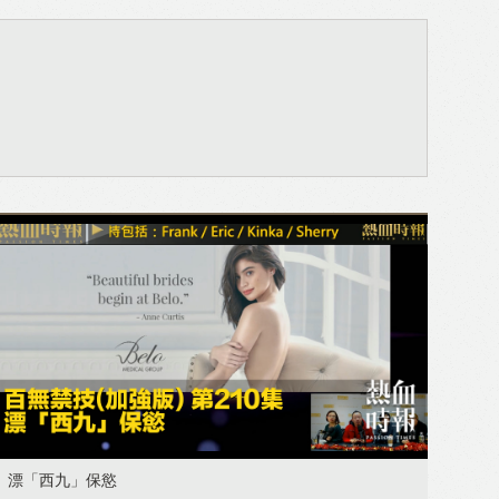
漂「西九」保慾