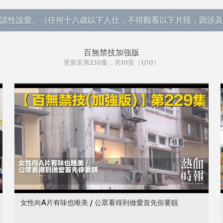
談性說愛。（任何十八歳以下人仕，不得觀看以下片段，因涉及
百無禁技加強版
更新至第230集
，共10頁
（1/10）
女性向A片有味也唯美 / 公眾看得到做愛首先你要靚