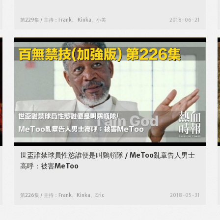
第229集 / 主持：Frank、 Kinka、小美
2018-06-21
世盃誰禁球員性慾誰便是叫鷄領隊 / MeToo亂章告人男士
高呼：被害MeToo
第226集 / 主持：Frank、Kinka、Eric
2018-05-31