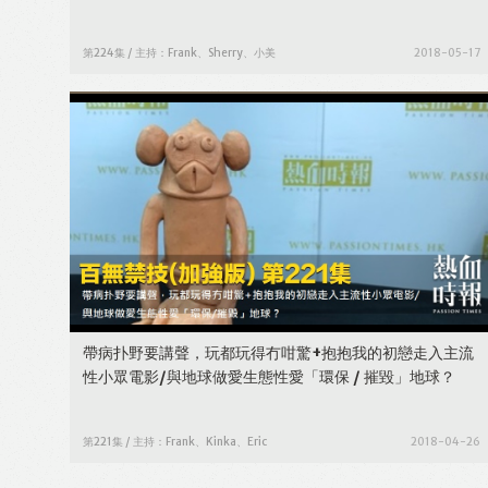
第224集 / 主持：Frank、Sherry、小美
2018-05-17
帶病扑野要講聲，玩都玩得冇咁驚+抱抱我的初戀走入主流
性小眾電影/與地球做愛生態性愛「環保 / 摧毀」地球？
第221集 / 主持：Frank、Kinka、Eric
2018-04-26