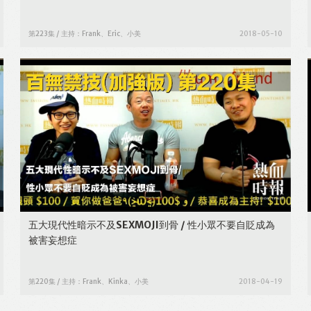
第223集 / 主持：Frank、Eric、小美
2018-05-10
五大現代性暗示不及SEXMOJI到骨 / 性小眾不要自貶成為
被害妄想症
第220集 / 主持：Frank、Kinka、小美
2018-04-19