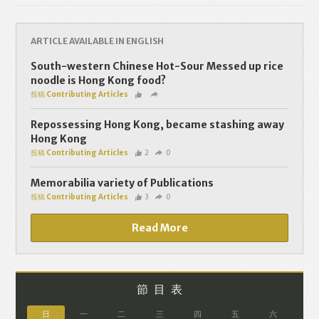
Like
Facebook
Twitter
Line
ARTICLE AVAILABLE IN ENGLISH
WhatsApp
Email
South-western Chinese Hot-Sour Messed up rice
noodle is Hong Kong food?
投稿 Contributing Articles
Repossessing Hong Kong, became stashing away
Hong Kong
投稿 Contributing Articles
2
0
Memorabilia variety of Publications
投稿 Contributing Articles
3
0
Read More
節目表
日
一
二
三
四
五
六