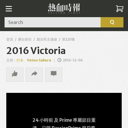
Search
首頁
網台節目
腐女民主連線
第220集
2016 Victoria
主持：
打令、Venus Sakura
2016-12-06
24 小時前 及 Prime 專屬節目重
溫，只限 PassionPrime 用戶尊