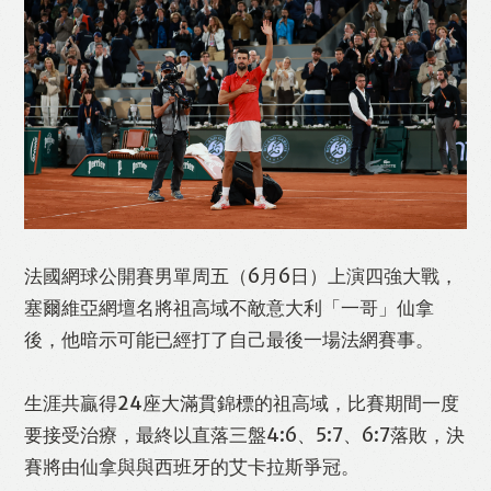
Like
Facebook
Twitter
Line
法國網球公開賽男單周五（6月6日）上演四強大戰，
WhatsApp
Email
Print
塞爾維亞網壇名將祖高域不敵意大利「一哥」仙拿
後，他暗示可能已經打了自己最後一場法網賽事。
生涯共贏得24座大滿貫錦標的祖高域，比賽期間一度
要接受治療，最終以直落三盤4:6、5:7、6:7落敗，決
賽將由仙拿與與西班牙的艾卡拉斯爭冠。