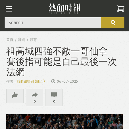
Search
首頁
港聞
體育
祖高域四強不敵一哥仙拿
賽後指可能是自己最後一次
法網
作者：
熱血編輯部 (陳五)
06-07-2025
0
0