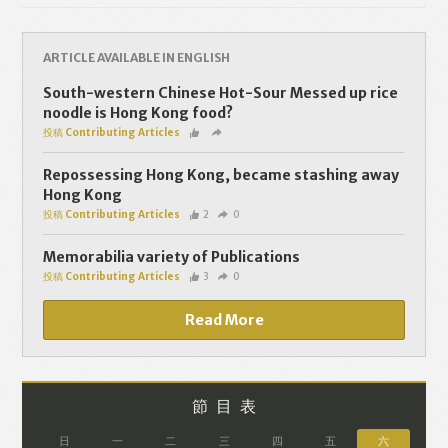
Like
Facebook
Twitter
Line
ARTICLE AVAILABLE IN ENGLISH
WhatsApp
Email
South-western Chinese Hot-Sour Messed up rice
noodle is Hong Kong food?
投稿 Contributing Articles
Repossessing Hong Kong, became stashing away
Hong Kong
投稿 Contributing Articles
2
0
Memorabilia variety of Publications
投稿 Contributing Articles
3
0
Read More
節目表
日
一
二
三
四
五
六