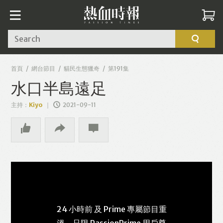
Search
首頁
網台節目
貓民生態獵奇
第191集
水口半島遠足
主持：
Kiyo
2021-09-11
24 小時前 及 Prime 專屬節目重
溫，只限 PassionPrime 用戶尊