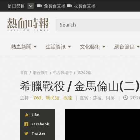
是日節目
免費台直播
收費台直播
Search
熱血新聞
生活資訊
文化藝術
網台節目
首頁
網台節目
弔古戰場行
第242集
希臘戰役 / 金馬倫山(二
主持：
762、靳民知、振達
嘉賓：莎拉、阿薯
202
Like
Facebook
Twitter