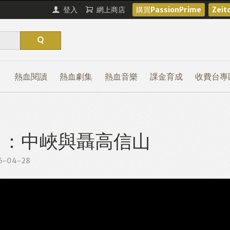
登入
網上商店
購買PassionPrime
Zei
熱血閱讀
熱血劇集
熱血音樂
課金育成
收費台專
) ：中峽與聶高信山
6-04-28