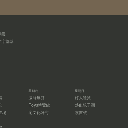
動漫
文字部落
星期六
星期日
晨
瀛能無雙
好人送貨
安
Toys博覽館
熱血親子團
主場
宅文化研究
索書號
學