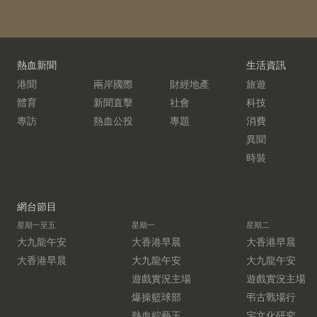
熱血新聞
生活資訊
港聞
兩岸國際
財經地產
旅遊
體育
新聞直擊
社會
科技
專訪
熱血公投
專題
消費
異聞
時裝
網台節目
星期一至五
星期一
星期二
大九龍午安
大香港早晨
大香港早晨
大香港早晨
大九龍午安
大九龍午安
遊戲實況主場
遊戲實況主場
爆操籃球部
弔古戰場行
熱血綜藝王
宅文化研究