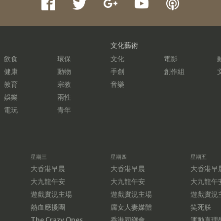
文化藝術
飲食
環保
文化
電影
健康
動物
手創
創作組
教育
宗教
音樂
娛樂
兩性
電玩
青年
星期三
星期四
星期五
大香港早晨
大香港早晨
大香港早
大九龍午安
大九龍午安
大九龍午
遊戲實況主場
遊戲實況主場
遊戲實況
熱血應援團
腐女人妻媒體
笑死朕
The Crazy Ones
香港同鄉會
運動真理