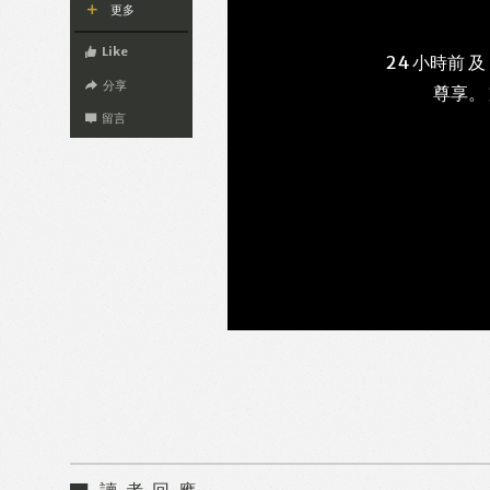
更多
Like
24 小時前 及
分享
尊享。
留言
讀者回應