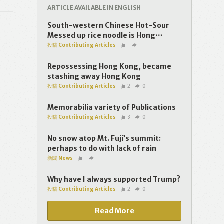
ARTICLE AVAILABLE IN ENGLISH
South-western Chinese Hot-Sour
Messed up rice noodle is Hong⋯
投稿 Contributing Articles
Repossessing Hong Kong, became
stashing away Hong Kong
投稿 Contributing Articles
2
0
Memorabilia variety of Publications
投稿 Contributing Articles
3
0
No snow atop Mt. Fuji’s summit:
perhaps to do with lack of rain
新聞 News
Why have I always supported Trump?
投稿 Contributing Articles
2
0
Read More