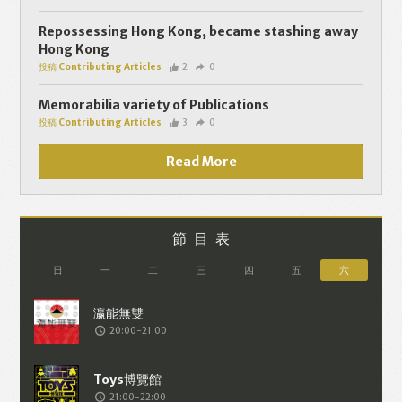
個人資料將用於提供更適合你的廣告及網
頁內容、評估與改善我們的服務、聯絡你
Repossessing Hong Kong, became stashing away
Hong Kong
或進行不記名的 究調查。所得資料亦只會
投稿 Contributing Articles
2
0
用於所述指定用途。除非所作用途為法例
容許或屬法例規定，否則未經你事先同
Memorabilia variety of Publications
投稿 Contributing Articles
3
0
意，你的個人資料不會作其他用途。如果
決定提供個人資料，即表示您同意我們將
Read More
該資料傳送並儲存。 熱血時報會根據用戶
提供的個人資料（如符合廣告客戶製定的
廣告目標人士的標準），而發送目標廣
節目表
告。不會因為你與廣告作出互動或觀看一
日
一
二
三
四
五
六
個目標廣告而向廣告客戶提供任何用戶的
個人資料。 但如果你觀看或與該廣告作出
20:00-21:00
互動，則表示你同意廣告客戶有可能假設
你符合該廣告目標客戶群的標準。熱血時
報並會根據你在交易平台（如PAYPAL），
21:00-22:00