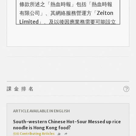
條款所述之「熱血時報」包括「熱血時報
有限公司」、其網絡服務營運方「Zeiton
Limited」、及以後因應業務需要可能設立
的其他機構/公司，此名單會在本頁更新。
熱血時報用戶所提供的個人資料，全屬自
願性質。我們收集的個人資料包括姓名、
Like
Facebook
Twitter
Line
電話號碼、電郵地址等。「熱血時報
Prime」的用戶帳號將與 Zeiton 系統結
WhatsApp
Email
Print
合，並共享所需要的用戶資料。 熱血時報
保留隨時增減本付費服務內容的權利，包
課金排名
括但不限於漫畫、節目、小說等欄目及內
容之增減，恕不另行通知。 熱血時報可以
將你的個人資料與從商業夥伴或其他公司
ARTICLE AVAILABLE IN ENGLISH
取得的資料結合，但不會出租、出售、或
South-western Chinese Hot-Sour Messed up rice
透露你的個人資料予他人或非附屬公司。
noodle is Hong Kong food?
投稿 Contributing Articles