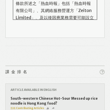
條款所述之「熱血時報」包括「熱血時報
有限公司」、其網絡服務營運方「Zeiton
Limited」、及以後因應業務需要可能設立
的其他機構/公司，此名單會在本頁更新。
熱血時報用戶所提供的個人資料，全屬自
願性質。我們收集的個人資料包括姓名、
電話號碼、電郵地址等。「熱血時報
Prime」的用戶帳號將與 Zeiton 系統結
合，並共享所需要的用戶資料。 熱血時報
Like
Facebook
Twitter
Line
保留隨時增減本付費服務內容的權利，包
課金排名
括但不限於漫畫、節目、小說等欄目及內
容之增減，恕不另行通知。 熱血時報可以
WhatsApp
Email
Print
將你的個人資料與從商業夥伴或其他公司
ARTICLE AVAILABLE IN ENGLISH
取得的資料結合，但不會出租、出售、或
South-western Chinese Hot-Sour Messed up rice
透露你的個人資料予他人或非附屬公司。
noodle is Hong Kong food?
投稿 Contributing Articles