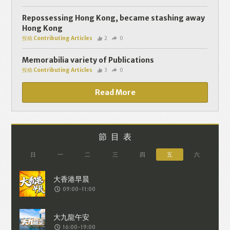
個人資料將用於提供更適合你的廣告及網
頁內容、評估與改善我們的服務、聯絡你
Repossessing Hong Kong, became stashing away
Hong Kong
或進行不記名的 究調查。所得資料亦只會
投稿 Contributing Articles
2
0
用於所述指定用途。除非所作用途為法例
容許或屬法例規定，否則未經你事先同
Memorabilia variety of Publications
投稿 Contributing Articles
3
0
意，你的個人資料不會作其他用途。如果
決定提供個人資料，即表示您同意我們將
Read More
該資料傳送並儲存。 熱血時報會根據用戶
提供的個人資料（如符合廣告客戶製定的
廣告目標人士的標準），而發送目標廣
節目表
告。不會因為你與廣告作出互動或觀看一
日
一
二
三
四
五
六
個目標廣告而向廣告客戶提供任何用戶的
個人資料。 但如果你觀看或與該廣告作出
09:00-11:00
互動，則表示你同意廣告客戶有可能假設
你符合該廣告目標客戶群的標準。熱血時
報並會根據你在交易平台（如PAYPAL），
16:00-19:00