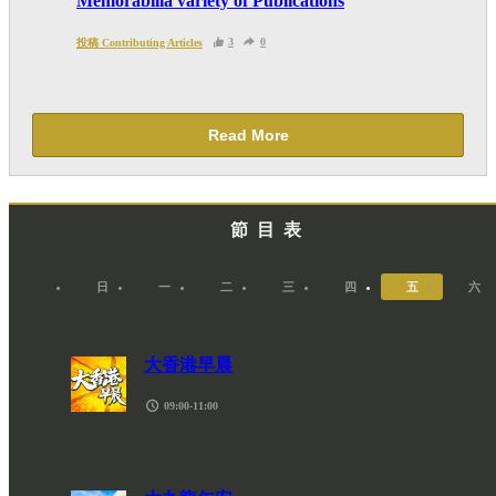
Memorabilia variety of Publications
PAYPAL），收集交易資料（例如出價、購買、出
售、問答、爭執或與帳戶相關的物品或內容）。
3
0
投稿 Contributing Articles
Like
Facebook
Twitter
Line
Whats
Read More
Email
Print
節目表
日
一
二
三
四
五
六
09:00-11:00