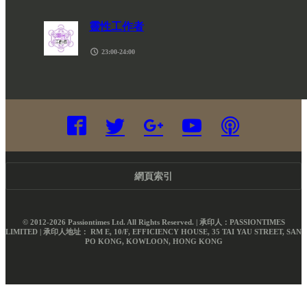
23:00-24:00
網頁索引
© 2012-2026 Passiontimes Ltd. All Rights Reserved. | 承印人：PASSIONTIMES
LIMITED | 承印人地址： RM E, 10/F, EFFICIENCY HOUSE, 35 TAI YAU STREET, SAN
PO KONG, KOWLOON, HONG KONG