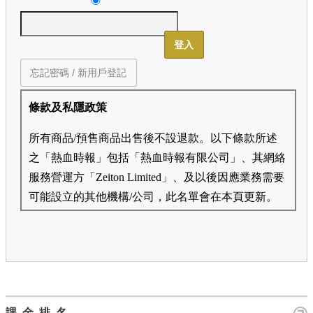
登入
忘記密碼 / 新用戶登記
條款及私隱政策
所有商品/預售商品出售後不設退款。以下條款所述
之「熱血時報」包括「熱血時報有限公司」、其網絡
服務營運方「Zeiton Limited」、及以後因應業務需要
可能設立的其他機構/公司，此名單會在本頁更新。
熱血時報用戶所提供的個人資料，全屬自願性質。我
們收集的個人資料包括姓名、電話號碼、電郵地址
等。「熱血時報Prime」的用戶帳號將與 Zeiton 系統
結合，並共享所需要的用戶資料。 熱血時報保留隨
時增減本付費服務內容的權利，包括但不限於漫畫、
課金排名