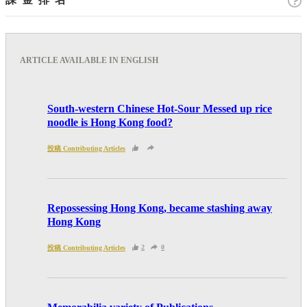
節目、小說等欄目及內容之增減，恕不另行通知。
熱血時報可以將你的個人資料與從商業夥伴或其他公
司取得的資料結合，但不會出租、出售、或透露你的
個人資料予他人或非附屬公司。 個人資料將用於提
ARTICLE AVAILABLE IN ENGLISH
供更適合你的廣告及網頁內容、評估與改善我們的服
務、聯絡你或進行不記名的 究調查。所得資料亦只
South-western Chinese Hot-Sour Messed up rice
會用於所述指定用途。除非所作用途為法例容許或屬
noodle is Hong Kong food?
法例規定，否則未經你事先同意，你的個人資料不會
投稿 Contributing Articles
作其他用途。如果決定提供個人資料，即表示您同意
我們將該資料傳送並儲存。 熱血時報會根據用戶提
供的個人資料（如符合廣告客戶製定的廣告目標人士
Repossessing Hong Kong, became stashing away
的標準），而發送目標廣告。不會因為你與廣告作出
Hong Kong
互動或觀看一個目標廣告而向廣告客戶提供任何用戶
2
0
投稿 Contributing Articles
的個人資料。 但如果你觀看或與該廣告作出互動，
則表示你同意廣告客戶有可能假設你符合該廣告目標
客戶群的標準。熱血時報並會根據你在交易平台（如