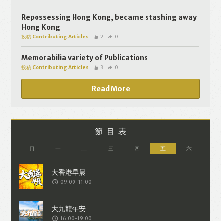
個人資料將用於提供更適合你的廣告及網
頁內容、評估與改善我們的服務、聯絡你
Repossessing Hong Kong, became stashing away
Hong Kong
或進行不記名的 究調查。所得資料亦只會
投稿 Contributing Articles
2
0
用於所述指定用途。除非所作用途為法例
容許或屬法例規定，否則未經你事先同
Memorabilia variety of Publications
投稿 Contributing Articles
3
0
意，你的個人資料不會作其他用途。如果
決定提供個人資料，即表示您同意我們將
Read More
該資料傳送並儲存。 熱血時報會根據用戶
提供的個人資料（如符合廣告客戶製定的
廣告目標人士的標準），而發送目標廣
節目表
告。不會因為你與廣告作出互動或觀看一
日
一
二
三
四
五
六
個目標廣告而向廣告客戶提供任何用戶的
個人資料。 但如果你觀看或與該廣告作出
09:00-11:00
互動，則表示你同意廣告客戶有可能假設
你符合該廣告目標客戶群的標準。熱血時
報並會根據你在交易平台（如PAYPAL），
16:00-19:00