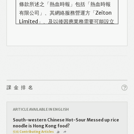
條款所述之「熱血時報」包括「熱血時報
有限公司」、其網絡服務營運方「Zeiton
Limited」、及以後因應業務需要可能設立
的其他機構/公司，此名單會在本頁更新。
熱血時報用戶所提供的個人資料，全屬自
願性質。我們收集的個人資料包括姓名、
電話號碼、電郵地址等。「熱血時報
Prime」的用戶帳號將與 Zeiton 系統結
合，並共享所需要的用戶資料。 熱血時報
Like
Facebook
Twitter
Line
保留隨時增減本付費服務內容的權利，包
課金排名
括但不限於漫畫、節目、小說等欄目及內
容之增減，恕不另行通知。 熱血時報可以
WhatsApp
Email
Print
將你的個人資料與從商業夥伴或其他公司
ARTICLE AVAILABLE IN ENGLISH
取得的資料結合，但不會出租、出售、或
South-western Chinese Hot-Sour Messed up rice
透露你的個人資料予他人或非附屬公司。
noodle is Hong Kong food?
投稿 Contributing Articles