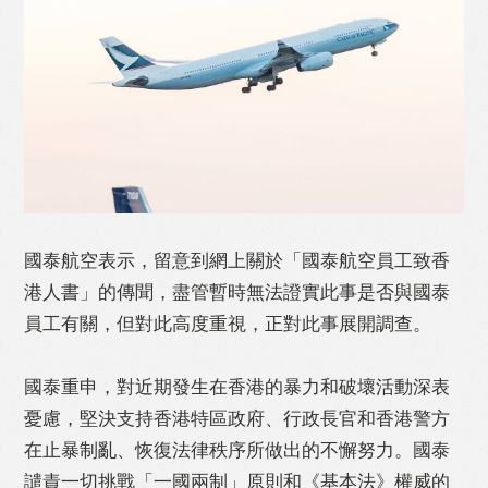
Like
Facebook
Twitter
Line
國泰航空表示，留意到網上關於「國泰航空員工致香
港人書」的傳聞，盡管暫時無法證實此事是否與國泰
WhatsApp
Email
Print
員工有關，但對此高度重視，正對此事展開調查。
國泰重申，對近期發生在香港的暴力和破壞活動深表
憂慮，堅決支持香港特區政府、行政長官和香港警方
在止暴制亂、恢復法律秩序所做出的不懈努力。國泰
譴責一切挑戰「一國兩制」原則和《基本法》權威的