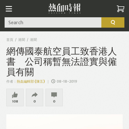
Search
首頁
港聞
港聞
網傳國泰航空員工致香港人
書 公司稱暫無法證實與僱
員有關
作者：
熱血編輯部 (陳五)
08-18-2019
108
0
0