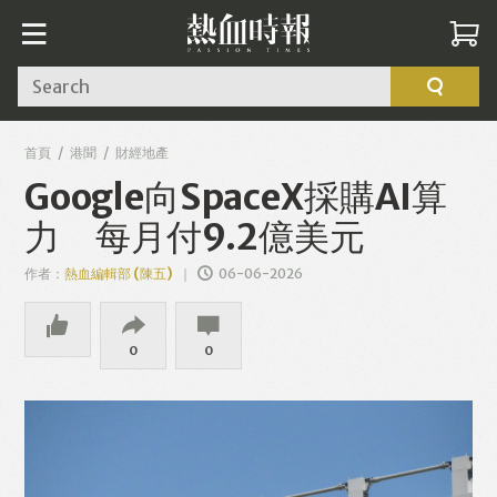
Search
首頁
港聞
財經地產
Google向SpaceX採購AI算
力 每月付9.2億美元
作者：
熱血編輯部 (陳五)
06-06-2026
0
0