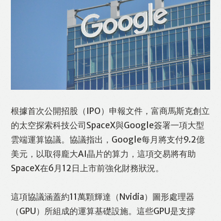
Like
Facebook
Twitter
Line
根據首次公開招股（IPO）申報文件，富商馬斯克創立
WhatsApp
Email
Print
的太空探索科技公司SpaceX與Google簽署一項大型
雲端運算協議。協議指出，Google每月將支付9.2億
美元，以取得龐大AI晶片的算力，這項交易將有助
SpaceX在6月12日上市前強化財務狀況。
這項協議涵蓋約11萬顆輝達（Nvidia）圖形處理器
（GPU）所組成的運算基礎設施。這些GPU是支撐