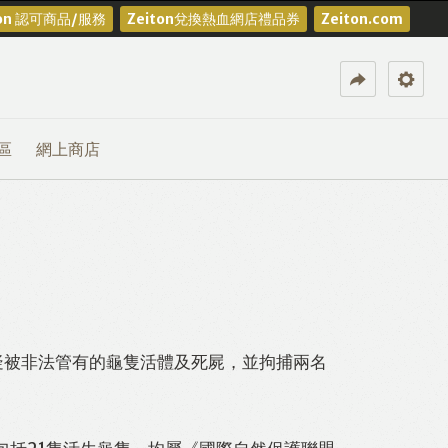
ton 認可商品/服務
Zeiton兌換熱血網店禮品券
Zeiton.com
區
網上商店
疑被非法管有的龜隻活體及死屍，並拘捕兩名