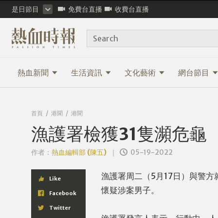
是日節目
免費台直播
收費台直播
Search
熱血新聞
生活資訊
文化藝術
網台節目
首頁
港聞
港聞
漁護署檢獲31隻瀕危龜
作者：
熱血編輯部 (陳五)
05-19-2022
漁護署周二（5月17日）與警
Like
懷疑涉案男子。
Facebook
Twitter