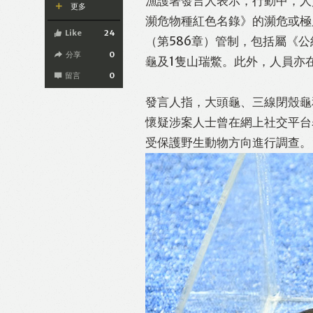
漁護署發言人表示，行動中，人
更多
瀕危物種紅色名錄》的瀕危或極
Like
24
（第586章）管制，包括屬《公
分享
0
龜及1隻山瑞鱉。此外，人員亦
留言
0
發言人指，大頭龜、三線閉殼龜
懷疑涉案人士曾在網上社交平台
受保護野生動物方向進行調查。