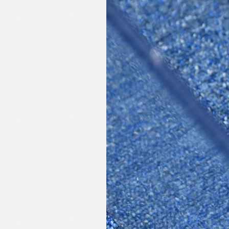
Like
F