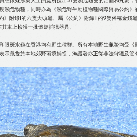
員在懷疑涉案人士的處所搜出31隻瀕危龜隻的活體和死屍，
度瀕危物種，同時亦為《瀕危野生動植物種國際貿易公約》
約》附錄I的六隻大頭龜、屬《公約》附錄II的9隻俗稱金錢
在其車上檢獲一批懷疑捕獵器具。
和眼斑水龜在香港均有野生種群。所有本地野生龜鱉均受《野
表示龜隻於本地郊野環境捕捉，漁護署亦正從非法狩獵及管有