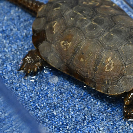
acebook
Twitter
Line
WhatsApp
Emai