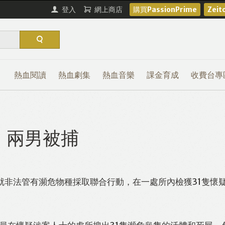
登入
網上商店
購買PassionPrime
Zei
熱血閱讀
熱血劇集
熱血音樂
課金育成
收費台專
 兩男被捕
方就非法管有瀕危物種採取聯合行動，在一處所內檢獲31隻懷