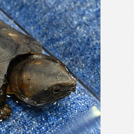
l
Print