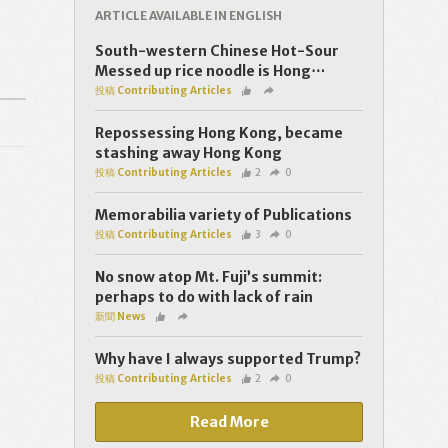
ARTICLE AVAILABLE IN ENGLISH
South-western Chinese Hot-Sour
Messed up rice noodle is Hong⋯
投稿 Contributing Articles
Repossessing Hong Kong, became
stashing away Hong Kong
投稿 Contributing Articles
2
0
Memorabilia variety of Publications
投稿 Contributing Articles
3
0
No snow atop Mt. Fuji’s summit:
perhaps to do with lack of rain
新聞 News
Why have I always supported Trump?
投稿 Contributing Articles
2
0
Read More