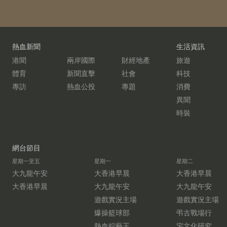
熱血新聞
生活資訊
港聞
兩岸國際
財經地產
旅遊
體育
新聞直擊
社會
科技
專訪
熱血公投
專題
消費
異聞
時裝
網台節目
星期一至五
星期一
星期二
大九龍午安
大香港早晨
大香港早晨
大香港早晨
大九龍午安
大九龍午安
遊戲實況主場
遊戲實況主場
爆操籃球部
弔古戰場行
熱血綜藝王
宅文化研究