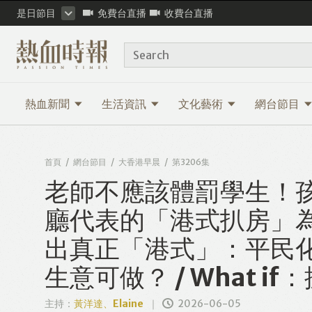
是日節目
免費台直播
收費台直播
Search
熱血新聞
生活資訊
文化藝術
網台節目
首頁
網台節目
大香港早晨
第3206集
老師不應該體罰學生！孩
廳代表的「港式扒房」
出真正「港式」：平民化
生意可做？ / What i
主持：
黃洋達、Elaine
2026-06-05