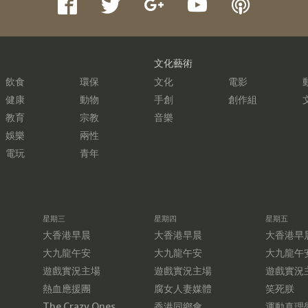
文化藝術
飲食
環保
文化
電影
健康
動物
手創
創作組
教育
宗教
音樂
娛樂
兩性
電玩
青年
星期三
星期四
星期五
大香港早晨
大香港早晨
大香港早
大九龍午安
大九龍午安
大九龍午
遊戲實況主場
遊戲實況主場
遊戲實況
熱血應援團
腐女人妻媒體
笑死朕
The Crazy Ones
香港同鄉會
運動真理