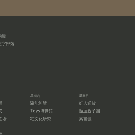
動漫
文字部落
星期六
星期日
晨
瀛能無雙
好人送貨
安
Toys博覽館
熱血親子團
主場
宅文化研究
索書號
學