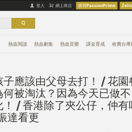
登入
網上商店
購買PassionPrime
Zei
熱血閱讀
熱血劇集
熱血音樂
課金育成
收費台專
子應該由父母去打！ / 花園
為何被淘汰？因為今天已做不
！ / 香港除了夾公仔，仲有
f：振達看更