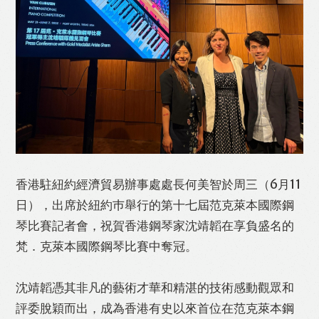
Like
Facebook
Twitter
Line
WhatsApp
Email
Print
香港駐紐約經濟貿易辦事處處長何美智於周三（6月11
日），出席於紐約巿舉行的第十七屆范克萊本國際鋼
琴比賽記者會，祝賀香港鋼琴家沈靖韜在享負盛名的
梵．克萊本國際鋼琴比賽中奪冠。
沈靖韜憑其非凡的藝術才華和精湛的技術感動觀眾和
評委脫穎而出，成為香港有史以來首位在范克萊本鋼