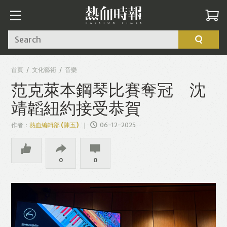
Search
首頁
文化藝術
音樂
范克萊本鋼琴比賽奪冠 沈
靖韜紐約接受恭賀
作者：
熱血編輯部 (陳五)
06-12-2025
0
0